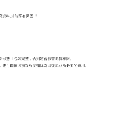
料,才能享有保固!!!

狀態且包裝完整，否則將會影響退貨權限。 

，也可能依照損毀程度扣除為回復原狀所必要的費用。
