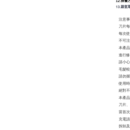
12.保
13.鎳
注意事
刀片每
每次使
不可注
本產品
進行修
請小心
毛髮較
請勿握
使用時
絕對不
本產品
刀片、
當首次
充電請
拆卸及