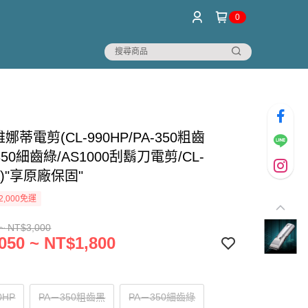
0
 雅娜蒂電剪(CL-990HP/PA-350粗齒
-350細齒綠/AS1000刮鬍刀電剪/CL-
A)"享原廠保固"
2,000免運
~ NT$3,000
050 ~ NT$1,800
0HP
PA－350粗齒黑
PA－350細齒綠