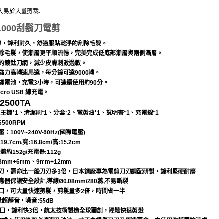
力大易於大量剪裁.
1000刮鬍刀電剪
刀刃，鋒利耐久，舒適服貼乾淨的刮除毛髮。
刮除毛髮，使漸層更平順流暢，完美完成低底部漸層與兩側漸層。
隙的鍍鈦刀網，減少皮膚刺激過敏。
音強力高轉速馬達，每分鐘可達9000轉。
量鋰電池，充電3小時，可連續使用約90分。
icro USB 線充電。
2500TA
:主機*1、清潔刷*1、分套*2、電剪油*1、說明書*1、充電線*1
6500RPM
壓：100V~240V-60Hz(國際電壓)
19.7cm/寬:16.8cm/高:15.2cm
本體約152g/充電器:112g
3mm+6mm、9mm+12mm
刀刃，壽命比一般刀刃多3倍，日本鋼廠專為電剪刀刃調配研製，鋒利堅硬耐磨
應器保護安全設計,導線Ø0.08mm/280蕊,不易斷裂
刀口，可大量快速剪髮，剪髮量多2倍，時間省一半
量超靜音，噪音:55dB
8°切口，鋒利快3倍，航太技術製造全球獨創，輕鬆快速剪髮