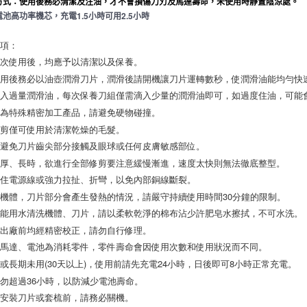
養方式：使用後務必清潔及注油，才不會損傷刀刃及馬達壽命，未使用時靜置陰涼處。
氫電池高功率機芯，充電1.5小時可用2.5小時
項： 

次使用後，均應予以清潔以及保養。 

用後務必以油壺潤滑刀片，潤滑後請開機讓刀片運轉數秒，使潤滑油能均勻快速
入過量潤滑油，每次保養刀組僅需滴入少量的潤滑油即可，如過度住油，可能會
為特殊精密加工產品，請避免硬物碰撞。 

剪僅可使用於清潔乾燥的毛髮。 

避免刀片齒尖部分接觸及眼球或任何皮膚敏感部位。 

厚、長時，欲進行全部修剪要注意緩慢漸進，速度太快則無法徹底整型。 

住電源線或強力拉扯、折彎，以免內部銅線斷裂。 

機體，刀片部分會產生發熱的情況，請嚴守持續使用時間30分鐘的限制。 

能用水清洗機體、刀片，請以柔軟乾淨的棉布沾少許肥皂水擦拭，不可水洗。 

出廠前均經精密校正，請勿自行修理。 

馬達、電池為消耗零件，零件壽命會因使用次數和使用狀況而不同。 

或長期未用(30天以上)，使用前請先充電24小時，日後即可8小時正常充電。 

勿超過36小時，以防減少電池壽命。 

安裝刀片或套梳前，請務必關機。 
