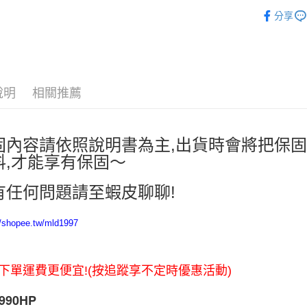
電器
分享
ATM付款
運送方式
全家取貨
說明
相關推薦
每筆NT$6
7-11取貨
固內容請依照說明書為主,出貨時會將把保固
每筆NT$6
料,才能享有保固～
宅配
有任何問題請至蝦皮聊聊!
每筆NT$1
//shopee.tw/mld1997
下單運費更便宜!(按追蹤享不定時優惠活動)
990HP 