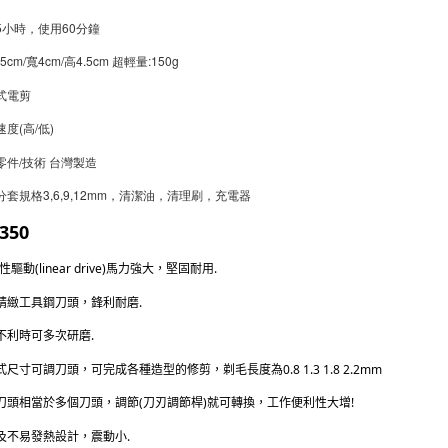
電5小時，使用60分鐘
.5cm/寬4cm/高4.5cm 超輕量:150g 
合式電剪
速度(高/低)
零件/技術 台灣製造
分套規格3,6,9,12mm，清潔油，清理刷，充電器
350
線性驅動(linear drive)馬力強大，堅固耐用.
本精緻工具鋼刀頭，鋒利耐磨.
片不利時可多次研磨.
式尺寸可調刀頭，可完成各種造型的修剪，剃毛長度為0.8 1.3 1.8 2.2mm
個刀頭相當於多個刀頭，調節(刀刃調節桿)就可轉換，工作便利性大增!
音及不易發熱設計，震動小.