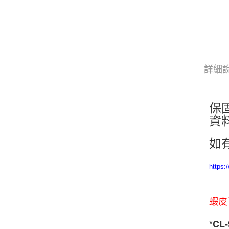
詳細
保
資
如
https:
蝦皮
*CL-