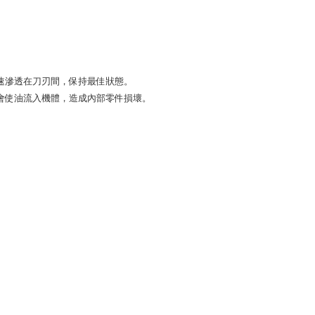
滲透在刀刃間，保持最佳狀態。 

使油流入機體，造成內部零件損壞。 
