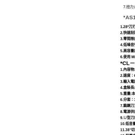
7.扭
*
AS
1.
28º
2.快速
3.零間
4.低噪
5.高容
6.使用 M
*
CL－
1.內容物
2.速度：
3.輸入電
4.盒裝長:
5.重量:
6.分套：
7.鎢鋼
8.電源供
9.∪型
10.低音
11.3