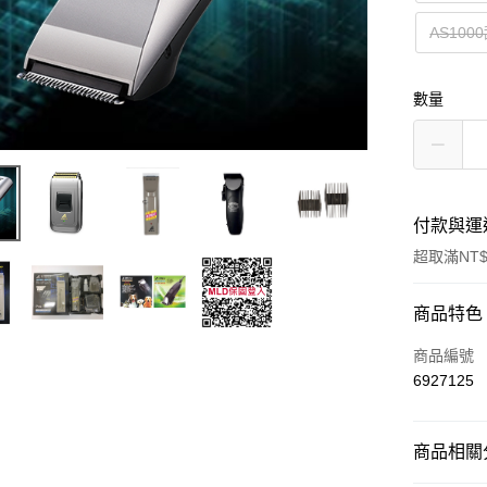
AS10
數量
付款與運
超取滿NT$
付款方式
商品特色
信用卡一
商品編號
6927125
超商取貨
Apple Pay
商品相關分
悠遊付