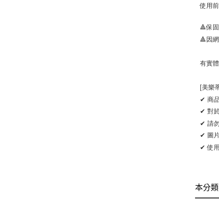
使用
🔺保
🔺因
有實體
[美樂
✔ 商
✔ 對
✔ 請
✔ 圖
✔ 使
本分類