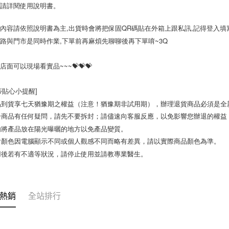
前請詳閱使用說明書。
固內容請依照說明書為主,出貨時會將把保固QR碼貼在外箱上跟私訊,記得登入填寫資
網路與門市是同時作業,下單前再麻煩先聊聊後再下單唷~3Q

店面可以現場看實品~~~💝💝💝

蒂貼心小提醒]

品到貨享七天猶豫期之權益（注意！猶豫期非試用期），辦理退貨商品必須是全新
於商品有任何疑問，請先不要拆封；請儘速向客服反應，以免影響您辦退的權益
勿將產品放在陽光曝曬的地方以免產品變質。 

片顏色因電腦顯示不同或個人觀感不同而略有差異，請以實際商品顏色為準。 

用後若有不適等狀況，請停止使用並請教專業醫生。
熱銷
全站排行