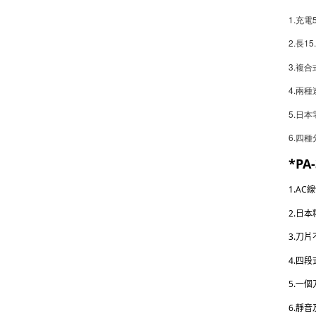
1.充
2.長15
3.複
4.兩種
5.日本
6.四種
*PA-
1.AC
2.日
3.刀
4.四段
5.一
6.靜