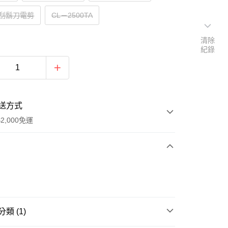
00刮鬍刀電剪
CL－2500TA
清除
紀錄
送方式
2,000免運
次付款
付款
類 (1)