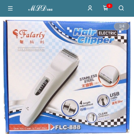
0
1
/
4