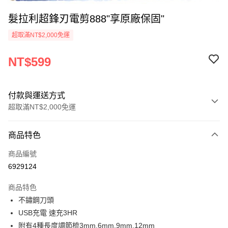
髮拉利超鋒刃電剪888"享原廠保固"
超取滿NT$2,000免運
NT$599
付款與運送方式
超取滿NT$2,000免運
付款方式
商品特色
信用卡一次付款
商品編號
超商取貨付款
6929124
Apple Pay
商品特色
悠遊付
不鏽鋼刀頭
USB充電 速充3HR
ATM付款
附有4種長度調節梳3mm.6mm.9mm.12mm