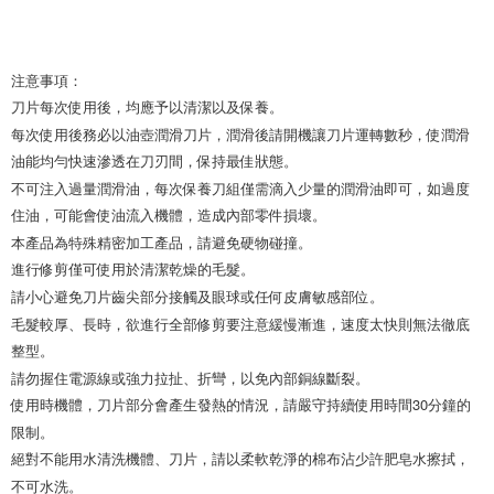
注意事項： 

刀片每次使用後，均應予以清潔以及保養。 

每次使用後務必以油壺潤滑刀片，潤滑後請開機讓刀片運轉數秒，使潤滑
油能均勻快速滲透在刀刃間，保持最佳狀態。 

不可注入過量潤滑油，每次保養刀組僅需滴入少量的潤滑油即可，如過度
住油，可能會使油流入機體，造成內部零件損壞。 

本產品為特殊精密加工產品，請避免硬物碰撞。 

進行修剪僅可使用於清潔乾燥的毛髮。 

請小心避免刀片齒尖部分接觸及眼球或任何皮膚敏感部位。 

毛髮較厚、長時，欲進行全部修剪要注意緩慢漸進，速度太快則無法徹底
整型。 

請勿握住電源線或強力拉扯、折彎，以免內部銅線斷裂。 

使用時機體，刀片部分會產生發熱的情況，請嚴守持續使用時間30分鐘的
限制。 

絕對不能用水清洗機體、刀片，請以柔軟乾淨的棉布沾少許肥皂水擦拭，
不可水洗。 
