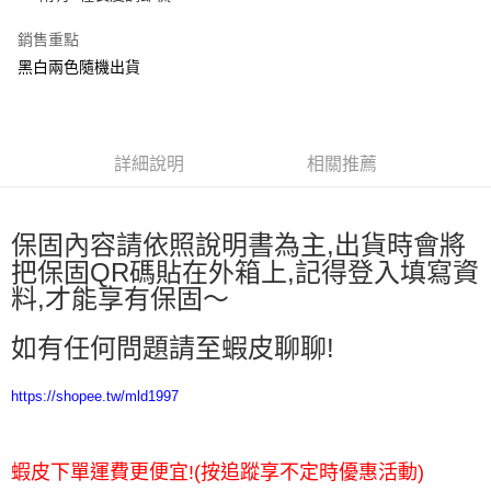
運送方式
銷售重點
全家取貨付款
黑白兩色隨機出貨
每筆NT$65，滿NT$2,000(含以上)免運費
7-11取貨付款
詳細說明
相關推薦
每筆NT$65，滿NT$2,000(含以上)免運費
宅配
每筆NT$100，滿NT$2,000(含以上)免運費
保固內容請依照說明書為主,出貨時會將
把保固QR碼貼在外箱上,記得登入填寫資
料,才能享有保固～
如有任何問題請至蝦皮聊聊!
https://shopee.tw/mld1997
蝦皮下單運費更便宜!(按追蹤享不定時優惠活動)