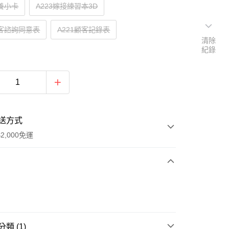
保養小卡
A223嫁接練習本3D
顧客諮詢同意表
A221顧客記錄表
清除
紀錄
送方式
2,000免運
次付款
付款
類 (1)