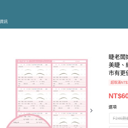
資訊
睫老闆
美睫、紋
市有更
超取滿NT$
NT$60
選項
F246