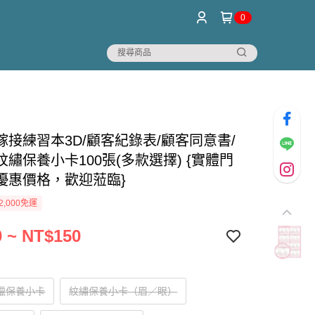
0
嫁接練習本3D/顧客紀錄表/顧客同意書/
繡保養小卡100張(多款選擇) {實體門
優惠價格，歡迎蒞臨}
2,000免運
 ~ NT$150
熱蠟保養小卡
紋繡保養小卡（眉／眼）