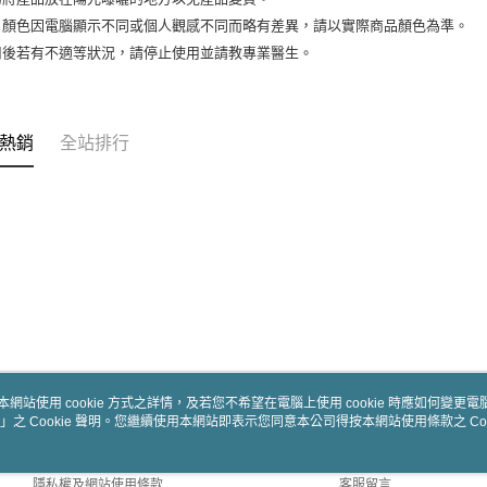
片顏色因電腦顯示不同或個人觀感不同而略有差異，請以實際商品顏色為準。
用後若有不適等狀況，請停止使用並請教專業醫生。
熱銷
全站排行
本網站使用 cookie 方式之詳情，及若您不希望在電腦上使用 cookie 時應如何變更電腦的
」之 Cookie 聲明。您繼續使用本網站即表示您同意本公司得按本網站使用條款之 Coo
關於我們
客服資訊
商店簡介
購物說明
隱私權及網站使用條款
客服留言