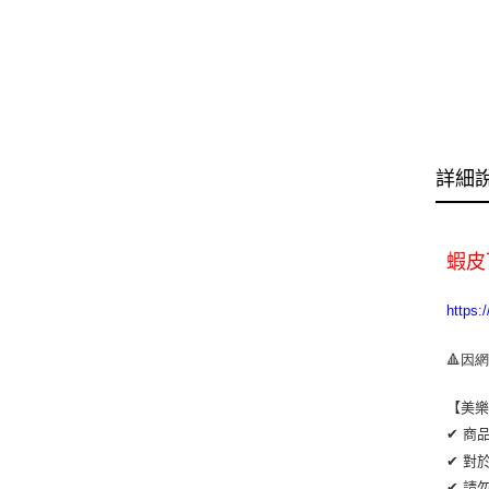
詳細
蝦皮
https:
🔺因
【美
✔ 商
✔ 對
✔ 請