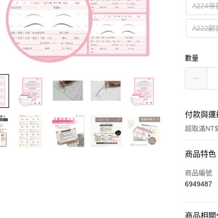
A224
A222
數量
付款與運
超取滿NT$
付款方式
商品特色
信用卡一
商品編號
6949487
超商取貨
Apple Pay
商品相關分