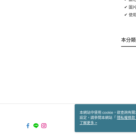
✔ 圖
✔ 使
本分類
本網站中使用 cookie，欲查詢有關
設定，請參閱本網站「
隱私權條款
使用 cookie。
了解更多 >