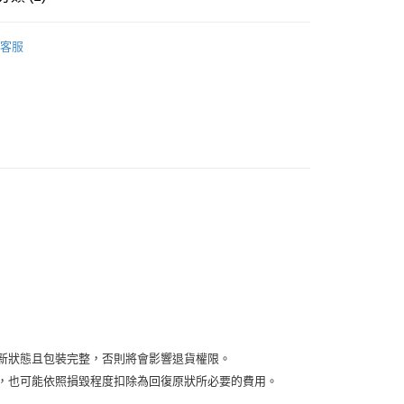
類
客服
付款
5，滿NT$2,000(含以上)免運費
付款
5，滿NT$2,000(含以上)免運費
00，滿NT$2,000(含以上)免運費
新狀態且包裝完整，否則將會影響退貨權限。
益，也可能依照損毀程度扣除為回復原狀所必要的費用。