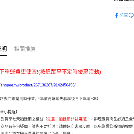
悠遊付
嫁接睫毛
分享
ATM付款
運送方式
全家取貨
說明
相關推薦
每筆NT$6
7-11取貨
下單運費更便宜!(按追蹤享不定時優惠活動)
每筆NT$6
宅配
//shopee.tw/product/267136267/9142456455/
每筆NT$1
網路與門市是同時作業,下單前再麻煩先聊聊後再下單唷~3Q
樂蒂小提醒】
品到貨享七天猶豫期之權益（
注意！猶豫期非試用期
），辦理退貨商品必須是全
於商品有任何疑問，請先不要拆封；請儘速向客服反應，以免影響您辦退的權
勿將產品放在陽光曝曬的地方以免產品變質。