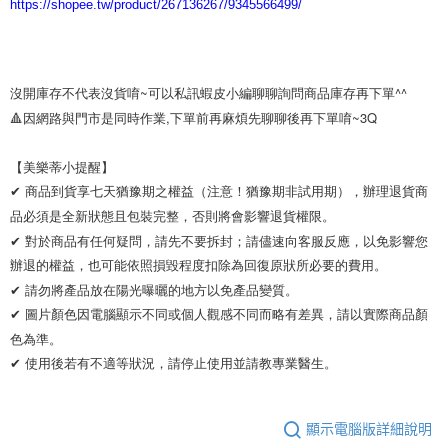
https://shopee.tw/product/267136267/9345566499/
沒開庫存不代表沒貨唷~可以私訊蝦皮小編聊聊詢問商品庫存再下單^^

🔺因網路與門市是同時作業,下單前再麻煩先聊聊後再下單唷~3Q

【美樂蒂小提醒】 

✔ 商品到貨享七天猶豫期之權益（注意！猶豫期非試用期），辦理退貨商
品必須是全新狀態且包裝完整，否則將會影響退貨權限。 

✔ 對於商品有任何疑問，請先不要拆封；請儘速向客服反應，以免影響您
辦退的權益，也可能依照損毀程度扣除為回復原狀所必要的費用。

✔ 請勿將產品放在陽光曝曬的地方以免產品變質。 

✔ 圖片顏色因電腦顯示不同或個人觀感不同而略有差異，請以實際商品顏
色為準。 

✔ 使用後若有不適等狀況，請停止使用並請教專業醫生。
顯示電腦版詳細說明