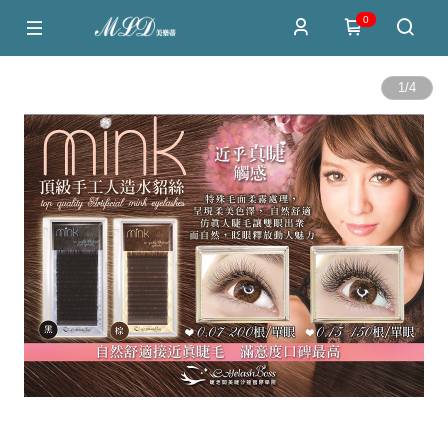
0
1
/
4