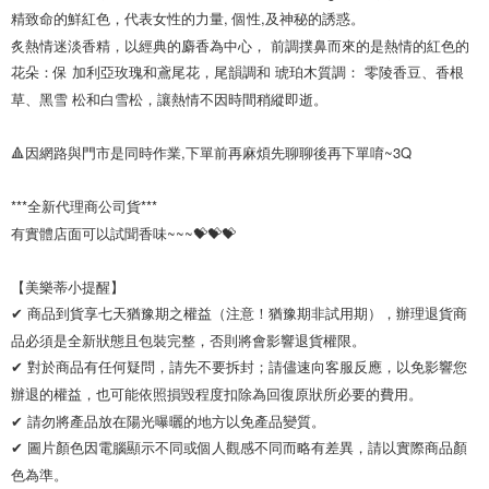
精致命的鮮紅色，代表女性的力量, 個性,及神秘的誘惑。 

炙熱情迷淡香精，以經典的麝香為中心， 前調撲鼻而來的是熱情的紅色的
花朵：保 加利亞玫瑰和鳶尾花，尾韻調和 琥珀木質調： 零陵香豆、香根
草、黑雪 松和白雪松，讓熱情不因時間稍縱即逝。 

🔺因網路與門市是同時作業,下單前再麻煩先聊聊後再下單唷~3Q

***全新代理商公司貨***

有實體店面可以試聞香味~~~💝💝💝

【美樂蒂小提醒】 

✔ 商品到貨享七天猶豫期之權益（注意！猶豫期非試用期），辦理退貨商
品必須是全新狀態且包裝完整，否則將會影響退貨權限。 

✔ 對於商品有任何疑問，請先不要拆封；請儘速向客服反應，以免影響您
辦退的權益，也可能依照損毀程度扣除為回復原狀所必要的費用。

✔ 請勿將產品放在陽光曝曬的地方以免產品變質。 

✔ 圖片顏色因電腦顯示不同或個人觀感不同而略有差異，請以實際商品顏
色為準。 
