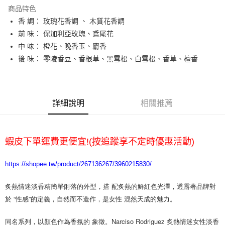
Apple Pay
商品特色
悠遊付
香 調： 玫瑰花香調 、 木質花香調
前 味： 保加利亞玫瑰、鳶尾花
ATM付款
中 味： 橙花、晚香玉、麝香
後 味： 零陵香豆、香根草、黑雪松、白雪松、香草、檀香
運送方式
全家取貨付款
每筆NT$65，滿NT$2,000(含以上)免運費
詳細說明
相關推薦
7-11取貨付款
每筆NT$65，滿NT$2,000(含以上)免運費
蝦皮下單運費更便宜!(按追蹤享不定時優惠活動)
宅配
每筆NT$100，滿NT$2,000(含以上)免運費
https://shopee.tw/product/267136267/3960215830/
炙熱情迷淡香精簡單俐落的外型，搭 配炙熱的鮮紅色光澤，透露著品牌對
於 “性感”的定義，自然而不造作，是女性 混然天成的魅力。 
同名系列，以顏色作為香氛的 象徵。Narciso Rodriguez 炙熱情迷女性淡香