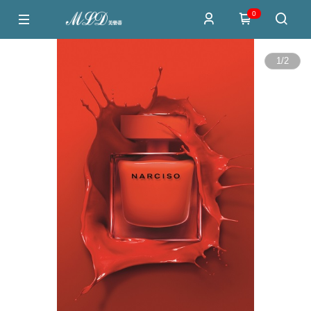
0
1
/
2