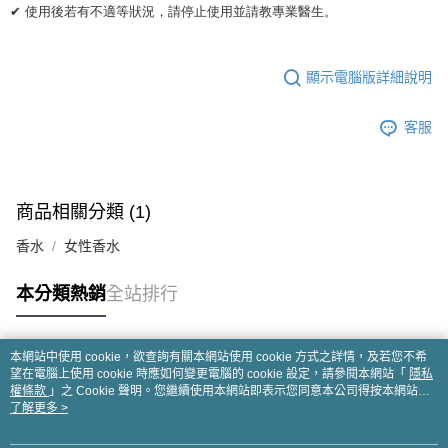
✔ 使用後若有不適等狀況，請停止使用並請教專業醫生。
顯示電腦版詳細說明
客服
商品相關分類 (1)
香水
女性香水
本分類熱銷
全站排行
本網站中使用 cookie，欲查詢有關本網站使用 cookie 方式之詳情，及若您不希
熱門標籤
望在電腦上使用 cookie 時應如何變更電腦的 cookie 設定，請參閱本網站「
隱私
權條款
」之 Cookie 聲明。您繼續使用本網站即表示您同意本公司得按本網站使
用條款之 Cookie 聲明使用 cookie。
了解更多 >