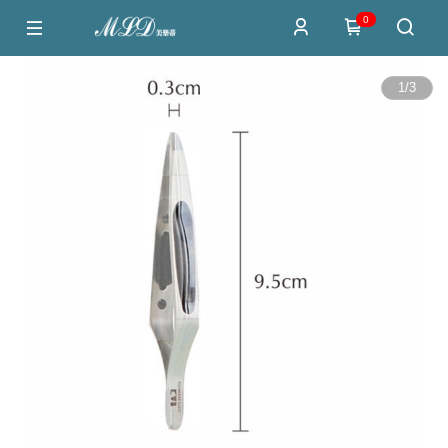
0
1
/
3