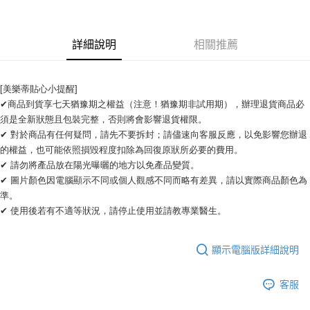
Apple Pay
悠遊付
詳細說明
相關推薦
ATM付款
運送方式
[美樂蒂貼心小提醒]
✔商品到貨享七天猶豫期之權益（注意！猶豫期非試用期），辦理退貨商品必
全家取貨付款
須是全新狀態且包裝完整，否則將會影響退貨權限。 
每筆NT$65，滿NT$2,000(含以上)免運費
✔ 對於商品有任何疑問，請先不要拆封；請儘速向客服反應，以免影響您辦退
的權益，也可能依照損毀程度扣除為回復原狀所必要的費用。
7-11取貨付款
✔ 請勿將產品放在陽光曝曬的地方以免產品變質。 
每筆NT$65，滿NT$2,000(含以上)免運費
✔ 圖片顏色因電腦顯示不同或個人觀感不同而略有差異，請以實際商品顏色為
準。 
宅配
✔ 使用後若有不適等狀況，請停止使用並請教專業醫生。
每筆NT$100，滿NT$2,000(含以上)免運費
顯示電腦版詳細說明
客服